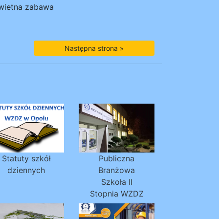
świetna zabawa
Następna strona »
Statuty szkół
Publiczna
dziennych
Branżowa
Szkoła II
Stopnia WZDZ
w Opolu -
NOWOŚĆ