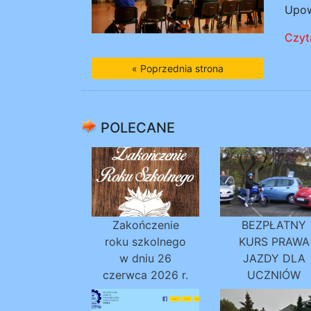
Upow
Czyta
« Poprzednia strona
POLECANE
Zakończenie
BEZPŁATNY
roku szkolnego
KURS PRAWA
w dniu 26
JAZDY DLA
czerwca 2026 r.
UCZNIÓW
SZKÓŁ
DZIENNYCH