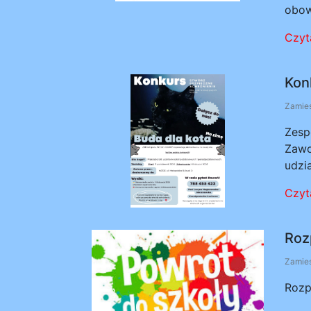
obow
Czyta
Kon
Zamies
Zesp
Zawo
udzi
Czyta
Roz
Zamies
Rozp