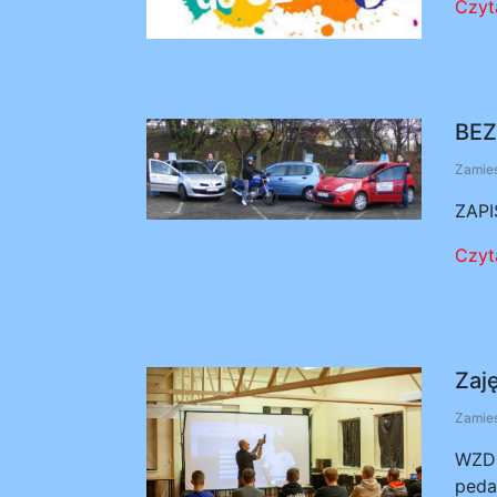
Czyta
BEZ
Zamies
ZAPI
Czyta
Zaję
Zamies
WZDZ
peda