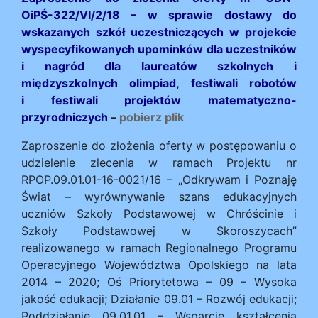
OiPŚ-322/VI/2/18 – w sprawie dostawy do
wskazanych szkół uczestniczących w projekcie
wyspecyfikowanych upominków dla uczestników
i nagród dla laureatów szkolnych i
międzyszkolnych olimpiad, festiwali robotów
i festiwali projektów matematyczno-
przyrodniczych
–
pobierz plik
Zaproszenie do złożenia oferty w postępowaniu o
udzielenie zlecenia w ramach Projektu nr
RPOP.09.01.01-16-0021/16 – „Odkrywam i Poznaję
Świat – wyrównywanie szans edukacyjnych
uczniów Szkoły Podstawowej w Chróścinie i
Szkoły Podstawowej w Skoroszycach”
realizowanego w ramach Regionalnego Programu
Operacyjnego Województwa Opolskiego na lata
2014 – 2020; Oś Priorytetowa – 09 – Wysoka
jakość edukacji; Działanie 09.01 – Rozwój edukacji;
Poddziałanie 09.01.01 – Wsparcie kształcenia