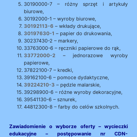
30190000-7 – różny sprzęt i artykuły
biurowe,
30192000-1 – wyroby biurowe,
30192113-6
– wkłady drukujące,
30197630-1
– papier do drukowania,
30237430-2 – markery,
33763000-6 – ręczniki papierowe do rąk,
33772000-2
– jednorazowe wyroby
papierowe,
37822100-7 – kredki,
39162100-6 – pomoce dydaktyczne,
39224210-3
– pędzle malarskie,
39298900-6 – różne wyroby dekoracyjne,
39541130-6 – sznurek,
44812300-8 – farby do celów szkolnych.
Zawiadomienie o wyborze oferty – wycieczki
edukacyjne – postępowanie nr CDN-