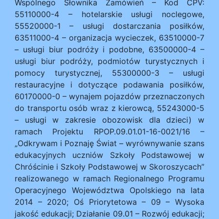
Wspólnego Słownika Zamówień – Kod CPV:
55110000-4 – hotelarskie usługi noclegowe,
55520000-1 – usługi dostarczania posiłków,
63511000-4 – organizacja wycieczek, 63510000-7
– usługi biur podróży i podobne, 63500000-4 –
usługi biur podróży, podmiotów turystycznych i
pomocy turystycznej, 55300000-3 – usługi
restauracyjne i dotyczące podawania posiłków,
60170000-0 – wynajem pojazdów przeznaczonych
do transportu osób wraz z kierowcą, 55243000-5
– usługi w zakresie obozowisk dla dzieci) w
ramach Projektu RPOP.09.01.01-16-0021/16 –
„Odkrywam i Poznaję Świat – wyrównywanie szans
edukacyjnych uczniów Szkoły Podstawowej w
Chróścinie i Szkoły Podstawowej w Skoroszycach”
realizowanego w ramach Regionalnego Programu
Operacyjnego Województwa Opolskiego na lata
2014 – 2020; Oś Priorytetowa – 09 – Wysoka
jakość edukacji; Działanie 09.01 – Rozwój edukacji;