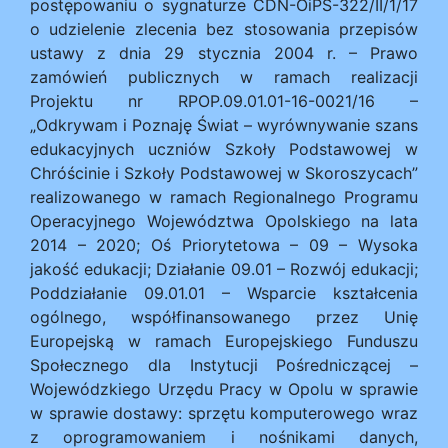
postępowaniu o sygnaturze CDN-OiPŚ-322/II/1/17
o udzielenie zlecenia bez stosowania przepisów
ustawy z dnia 29 stycznia 2004 r. – Prawo
zamówień publicznych w ramach realizacji
Projektu nr RPOP.09.01.01-16-0021/16 –
„Odkrywam i Poznaję Świat – wyrównywanie szans
edukacyjnych uczniów Szkoły Podstawowej w
Chróścinie i Szkoły Podstawowej w Skoroszycach”
realizowanego w ramach Regionalnego Programu
Operacyjnego Województwa Opolskiego na lata
2014 – 2020; Oś Priorytetowa – 09 – Wysoka
jakość edukacji; Działanie 09.01 – Rozwój edukacji;
Poddziałanie 09.01.01 – Wsparcie kształcenia
ogólnego, współfinansowanego przez Unię
Europejską w ramach Europejskiego Funduszu
Społecznego dla Instytucji Pośredniczącej –
Wojewódzkiego Urzędu Pracy w Opolu w sprawie
w sprawie dostawy: sprzętu komputerowego wraz
z oprogramowaniem i nośnikami danych,