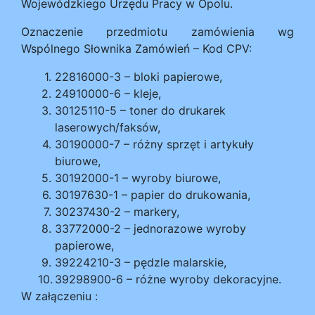
Wojewódzkiego Urzędu Pracy w Opolu.
Oznaczenie przedmiotu zamówienia wg
Wspólnego Słownika Zamówień – Kod CPV:
22816000-3 – bloki papierowe,
24910000-6 – kleje,
30125110-5 – toner do drukarek
laserowych/faksów,
30190000-7 – różny sprzęt i artykuły
biurowe,
30192000-1 – wyroby biurowe,
30197630-1 – papier do drukowania,
30237430-2 – markery,
33772000-2 – jednorazowe wyroby
papierowe,
39224210-3 – pędzle malarskie,
39298900-6 – różne wyroby dekoracyjne.
W załączeniu :