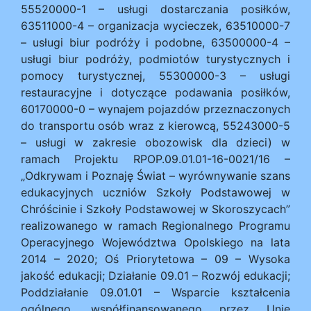
55520000-1 – usługi dostarczania posiłków,
63511000-4 – organizacja wycieczek, 63510000-7
– usługi biur podróży i podobne, 63500000-4 –
usługi biur podróży, podmiotów turystycznych i
pomocy turystycznej, 55300000-3 – usługi
restauracyjne i dotyczące podawania posiłków,
60170000-0 – wynajem pojazdów przeznaczonych
do transportu osób wraz z kierowcą, 55243000-5
– usługi w zakresie obozowisk dla dzieci) w
ramach Projektu RPOP.09.01.01-16-0021/16 –
„Odkrywam i Poznaję Świat – wyrównywanie szans
edukacyjnych uczniów Szkoły Podstawowej w
Chróścinie i Szkoły Podstawowej w Skoroszycach”
realizowanego w ramach Regionalnego Programu
Operacyjnego Województwa Opolskiego na lata
2014 – 2020; Oś Priorytetowa – 09 – Wysoka
jakość edukacji; Działanie 09.01 – Rozwój edukacji;
Poddziałanie 09.01.01 – Wsparcie kształcenia
ogólnego, współfinansowanego przez Unię