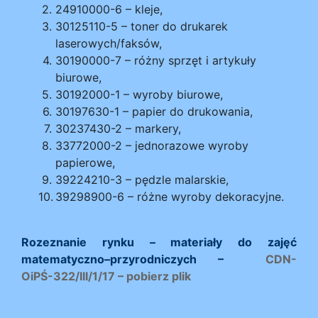
24910000-6 – kleje,
30125110-5 – toner do drukarek
laserowych/faksów,
30190000-7 – różny sprzęt i artykuły
biurowe,
30192000-1 – wyroby biurowe,
30197630-1 – papier do drukowania,
30237430-2 – markery,
33772000-2 – jednorazowe wyroby
papierowe,
39224210-3 – pędzle malarskie,
39298900-6 – różne wyroby dekoracyjne.
Rozeznanie rynku – materiały do zajęć
matematyczno–przyrodniczych –
CDN-
OiPŚ-322/III/1/17 – pobierz plik