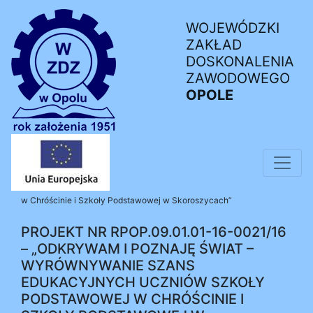
WOJEWÓDZKI
ZAKŁAD
DOSKONALENIA
ZAWODOWEGO
OPOLE
Strona główna
»
Projekty unijne [zrealizowane]
»
Projekt nr
RPOP.09.01.01-16-0021/16 – „Odkrywam i Poznaję Świat –
wyrównywanie szans edukacyjnych uczniów Szkoły Podstawowej
w Chróścinie i Szkoły Podstawowej w Skoroszycach”
PROJEKT NR RPOP.09.01.01-16-0021/16
– „ODKRYWAM I POZNAJĘ ŚWIAT –
WYRÓWNYWANIE SZANS
EDUKACYJNYCH UCZNIÓW SZKOŁY
PODSTAWOWEJ W CHRÓŚCINIE I