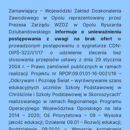
Zamawiający – Wojewódzki Zakład Doskonalenia
Zawodowego w Opolu reprezentowany przez
Prezesa Zarządu WZDZ w Opolu Ryszarda
Dziubandowskiego
informuje o unieważnieniu
postępowania z uwagi na brak ofert
w
prowadzonym postępowaniu o sygnaturze CDN-
OiPŚ-322/I/1/17 o udzielenie zlecenia bez
stosowania przepisów ustawy z dnia 29 stycznia
2004 r. – Prawo zamówień publicznych w ramach
realizacji Projektu nr RPOP.09.01.01-16-0021/16 –
„Odkrywam i Poznaję Świat – wyrównywanie szans
edukacyjnych uczniów Szkoły Podstawowej w
Chróścinie i Szkoły Podstawowej w Skoroszycach”
realizowanego w ramach Regionalnego Programu
Operacyjnego Województwa Opolskiego na lata
2014 – 2020; Oś Priorytetowa – 09 – Wysoka
jakość edukacji; Działanie 09.01 – Rozwój edukacji;
Poddziałanie 09.01.01 – Wsparcie kształcenia